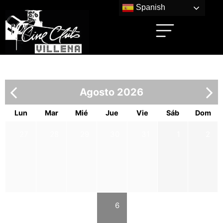
Spanish
Agosto 2026
Lun
Mar
Mié
Jue
Vie
Sáb
Dom
27
28
29
30
31
1
2
3
4
5
6
7
8
9