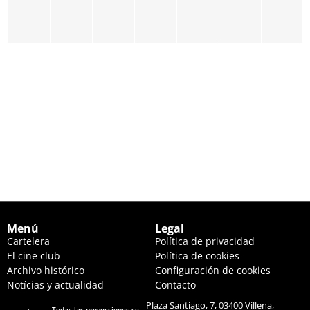
31
1
2
3
4
5
6
Menú
Legal
Cartelera
Política de privacidad
El cine club
Política de cookies
Archivo histórico
Configuración de cookies
Notícias y actualidad
Contacto
Plaza Santiago, 7, 03400 Villena,
Todas las proyecciones se