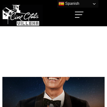
Spanish
Categorias películas:
Ópera
ANDREA BOCELLI 30: THE
CELEBRATION