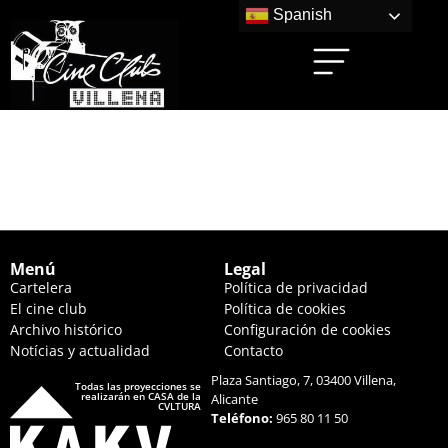
Spanish
20.000 ESPECIES DE
ABEJAS (17:30 HS.)
Menú
Legal
Cartelera
Política de privacidad
El cine club
Política de cookies
Archivo histórico
Configuración de cookies
Notícias y actualidad
Contacto
Plaza Santiago, 7, 03400 Villena,
Todas las proyecciones se
realizarán en CASA de la
Alicante
CVLTURA
Teléfono:
965 80 11 50