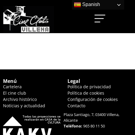
Spanish
AÚN ESTOY AQUÍ
(20:15 HS.)
Menú
Legal
Cartelera
Política de privacidad
El cine club
Política de cookies
Archivo histórico
Configuración de cookies
Notícias y actualidad
Contacto
Plaza Santiago, 7, 03400 Villena,
Todas las proyecciones se
realizarán en CASA de la
Alicante
CVLTURA
Teléfono:
965 80 11 50