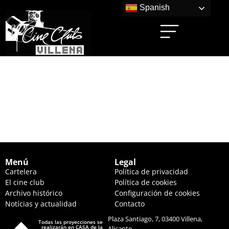
Spanish
CÓMO ENTRENAR A
TU DRAGÓN (17:45
HS.)
Menú
Legal
Cartelera
Política de privacidad
El cine club
Política de cookies
Archivo histórico
Configuración de cookies
Notícias y actualidad
Contacto
Plaza Santiago, 7, 03400 Villena,
Todas las proyecciones se
realizarán en CASA de la
Alicante