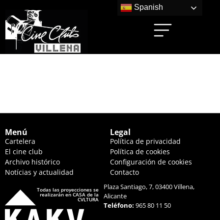
Spanish
CREATURA (18:00
HS.)
Menú
Legal
Cartelera
Política de privacidad
El cine club
Política de cookies
Archivo histórico
Configuración de cookies
Notícias y actualidad
Contacto
Plaza Santiago, 7, 03400 Villena,
Todas las proyecciones se
realizarán en CASA de la
Alicante
CVLTURA
Teléfono:
965 80 11 50