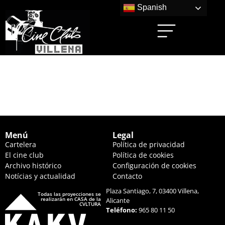
Spanish
CREATURA (20:00
HS.)
Menú
Legal
Cartelera
Política de privacidad
El cine club
Política de cookies
Archivo histórico
Configuración de cookies
Notícias y actualidad
Contacto
Plaza Santiago, 7, 03400 Villena,
Todas las proyecciones se
realizarán en CASA de la
Alicante
CVLTURA
Teléfono:
965 80 11 50