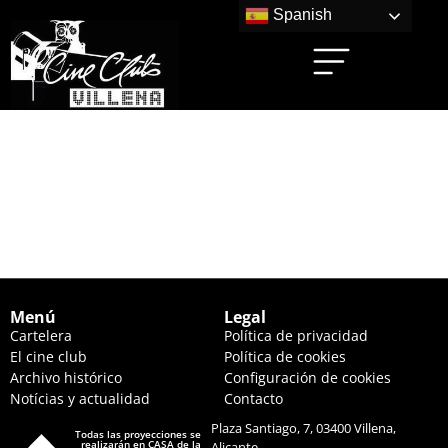
Spanish
DOWNTON ABBEY:
EL GRAN FINAL
(19:30 HS.)
Menú
Legal
Cartelera
Política de privacidad
El cine club
Política de cookies
Archivo histórico
Configuración de cookies
Notícias y actualidad
Contacto
Plaza Santiago, 7, 03400 Villena,
Todas las proyecciones se
realizarán en CASA de la
Alicante