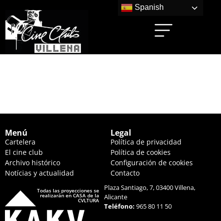
Spanish
IVÁN & HADOUM
(22:30 HS.)
Menú
Legal
Cartelera
Política de privacidad
El cine club
Política de cookies
Archivo histórico
Configuración de cookies
Notícias y actualidad
Contacto
Plaza Santiago, 7, 03400 Villena,
Todas las proyecciones se
realizarán en CASA de la
Alicante
CVLTURA
Teléfono:
965 80 11 50