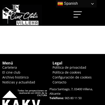
Spanish
LA COMUNIDAD
(20:00 HS.)
Menú
Legal
Cartelera
Política de privacidad
El cine club
Política de cookies
Archivo histórico
Configuración de cookies
Notícias y actualidad
Contacto
Plaza Santiago, 7, 03400 Villena,
Todas las proyecciones se
realizarán en CASA de la
Alicante
CVLTURA
Teléfono:
965 80 11 50