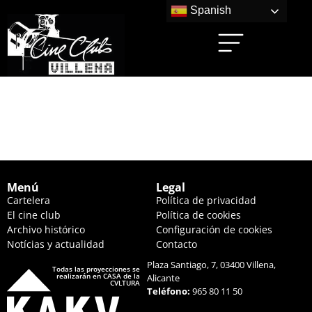
Spanish
LA VIDA DE CHUCK
(20:00 HS.)
Menú
Legal
Cartelera
Política de privacidad
El cine club
Política de cookies
Archivo histórico
Configuración de cookies
Notícias y actualidad
Contacto
Plaza Santiago, 7, 03400 Villena,
Todas las proyecciones se
realizarán en CASA de la
Alicante
CVLTURA
Teléfono:
965 80 11 50