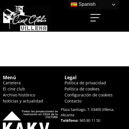
Spanish
LA VOZ DE HIND
(18:45 HS.)
Menú
Legal
Cartelera
Política de privacidad
El cine club
Política de cookies
Archivo histórico
Configuración de cookies
Notícias y actualidad
Contacto
Plaza Santiago, 7, 03400 Villena,
Todas las proyecciones se
realizarán en CASA de la
Alicante
CVLTURA
Teléfono:
965 80 11 50