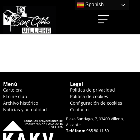
Spanish
LA ZONA DE
INTERÉS (17:00 HS.)
Menú
Legal
Cartelera
Política de privacidad
El cine club
Política de cookies
Archivo histórico
Configuración de cookies
Notícias y actualidad
Contacto
Plaza Santiago, 7, 03400 Villena,
Todas las proyecciones se
realizarán en CASA de la
Alicante
CVLTURA
Teléfono:
965 80 11 50