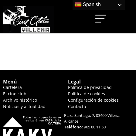
Spanish
LILO Y STITCH
(17:45 HS.)
Menú
Legal
Cartelera
Política de privacidad
El cine club
Política de cookies
Archivo histórico
Configuración de cookies
Notícias y actualidad
Contacto
Plaza Santiago, 7, 03400 Villena,
Todas las proyecciones se
realizarán en CASA de la
Alicante
CVLTURA
Teléfono:
965 80 11 50