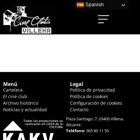
Spanish
L´ITALIANA IN
ALGERI (19:45 HS.)
Menú
Legal
Cartelera
Política de privacidad
El cine club
Política de cookies
Archivo histórico
Configuración de cookies
Notícias y actualidad
Contacto
Plaza Santiago, 7, 03400 Villena,
Todas las proyecciones se
realizarán en CASA de la
Alicante
CVLTURA
Teléfono:
965 80 11 50