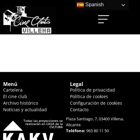
Spanish
LOS MÚSICOS
(22:30 HS.)
Menú
Legal
Cartelera
Política de privacidad
El cine club
Política de cookies
Archivo histórico
Configuración de cookies
Notícias y actualidad
Contacto
Plaza Santiago, 7, 03400 Villena,
Todas las proyecciones se
realizarán en CASA de la
Alicante
CVLTURA
Teléfono:
965 80 11 50