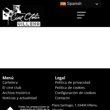
Spanish
MIGRACIÓN: UN
VIAJE PATAS ARRIBA
(16:30 HS.)
Menú
Legal
Cartelera
Política de privacidad
El cine club
Política de cookies
Archivo histórico
Configuración de cookies
Notícias y actualidad
Contacto
Plaza Santiago, 7, 03400 Villena,
Todas las proyecciones se
realizarán en CASA de la
Alicante