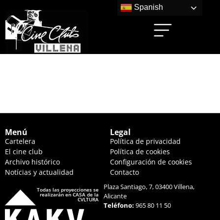
Spanish
MONSTRUO (20:15
HS,)
Menú
Legal
Cartelera
Política de privacidad
El cine club
Política de cookies
Archivo histórico
Configuración de cookies
Notícias y actualidad
Contacto
Plaza Santiago, 7, 03400 Villena,
Todas las proyecciones se
realizarán en CASA de la
Alicante
CVLTURA
Teléfono:
965 80 11 50