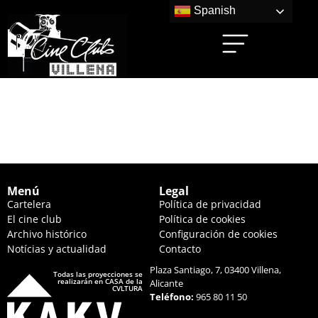
Spanish
NAPOLEÓN (17:00
HS.)
Menú
Legal
Cartelera
Política de privacidad
El cine club
Política de cookies
Archivo histórico
Configuración de cookies
Notícias y actualidad
Contacto
Plaza Santiago, 7, 03400 Villena,
Todas las proyecciones se
realizarán en CASA de la
Alicante
CVLTURA
Teléfono:
965 80 11 50