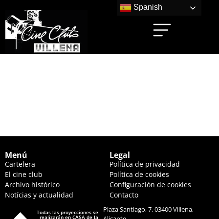
Spanish
PADRE NO HAY MÁS
QUE UNO 4 (17:45
HS.)
Menú
Legal
Cartelera
Política de privacidad
El cine club
Política de cookies
Archivo histórico
Configuración de cookies
Notícias y actualidad
Contacto
Plaza Santiago, 7, 03400 Villena,
Todas las proyecciones se
realizarán en CASA de la
Alicante