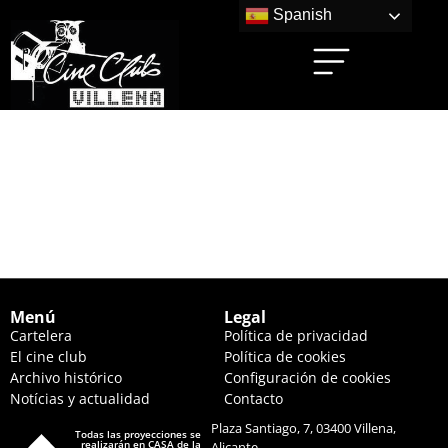
Spanish
PADRE NO HAY MÁS
QUE UNO 5: NIDO
REPLETO (17:45 HS.)
Menú
Legal
Cartelera
Política de privacidad
El cine club
Política de cookies
Archivo histórico
Configuración de cookies
Notícias y actualidad
Contacto
Plaza Santiago, 7, 03400 Villena,
Todas las proyecciones se
realizarán en CASA de la
Alicante