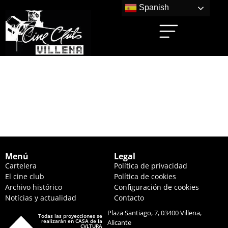
Spanish
ROBOT SALVAJE
(18:15 HS.)
G
Menú
Legal
Cartelera
Política de privacidad
El cine club
Política de cookies
Archivo histórico
Configuración de cookies
Notícias y actualidad
Contacto
Plaza Santiago, 7, 03400 Villena,
Todas las proyecciones se
realizarán en CASA de la
Alicante
CVLTURA