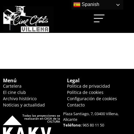
Spanish
SECADEROS (22:30
HS.)
Menú
Legal
Cartelera
Política de privacidad
El cine club
Política de cookies
Archivo histórico
Configuración de cookies
Notícias y actualidad
Contacto
Plaza Santiago, 7, 03400 Villena,
Todas las proyecciones se
realizarán en CASA de la
Alicante
CVLTURA
Teléfono:
965 80 11 50