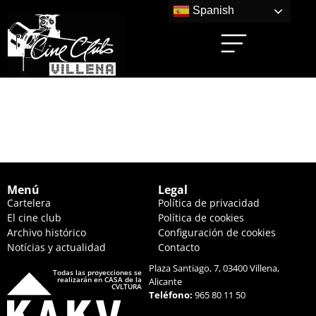
Spanish
TROLLS 3: TODOS
JUNTOS (16:30 HS.)
Menú
Legal
Cartelera
Política de privacidad
El cine club
Política de cookies
Archivo histórico
Configuración de cookies
Notícias y actualidad
Contacto
Plaza Santiago, 7, 03400 Villena,
Todas las proyecciones se
realizarán en CASA de la
Alicante
CVLTURA
Teléfono:
965 80 11 50