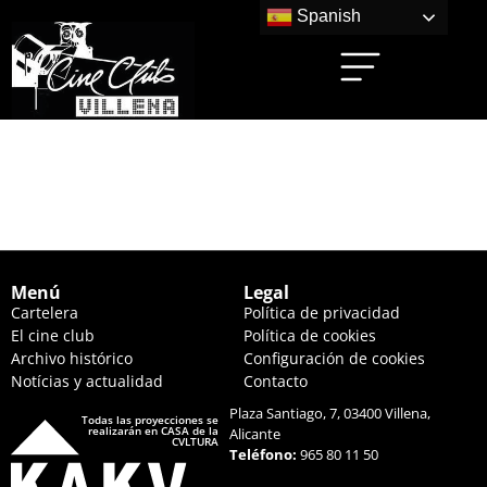
Spanish
VIVIR LA TIERRA
(22:30 HS.)
Menú
Legal
Cartelera
Política de privacidad
El cine club
Política de cookies
Archivo histórico
Configuración de cookies
Notícias y actualidad
Contacto
Plaza Santiago, 7, 03400 Villena,
Todas las proyecciones se
realizarán en CASA de la
Alicante
CVLTURA
Teléfono:
965 80 11 50