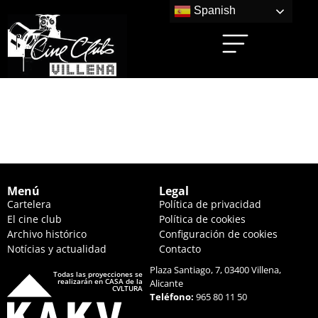
Spanish
VIVIR LA TIERRA
(17:45 HS.)
Menú
Legal
Cartelera
Política de privacidad
El cine club
Política de cookies
Archivo histórico
Configuración de cookies
Notícias y actualidad
Contacto
Plaza Santiago, 7, 03400 Villena,
Todas las proyecciones se
realizarán en CASA de la
Alicante
CVLTURA
Teléfono:
965 80 11 50