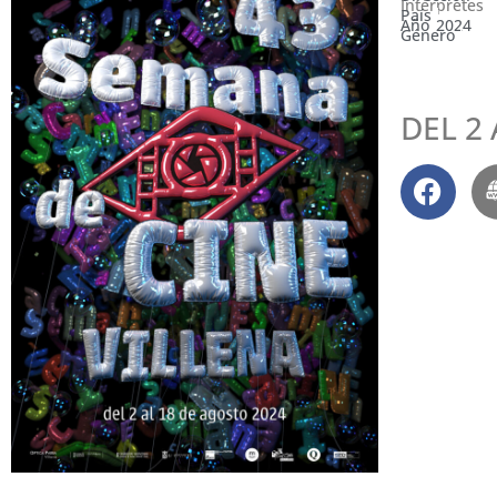
Intérpretes
País
Año
2024
Género
DEL 2