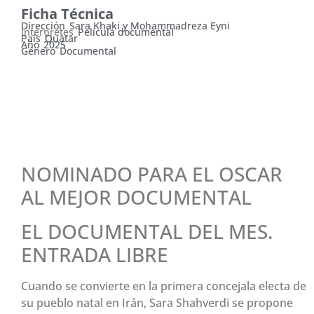
Ficha Técnica
Dirección
Sara Khaki y Mohammadreza Eyni
Intérpretes
Película documental
País
Quatar
Año
2025
Género
Documental
MARTES 10 DE MARZO,
19:30 HS.
NOMINADO PARA EL OSCAR
AL MEJOR DOCUMENTAL
EL DOCUMENTAL DEL MES.
ENTRADA LIBRE
Cuando se convierte en la primera concejala electa de
su pueblo natal en Irán, Sara Shahverdi se propone