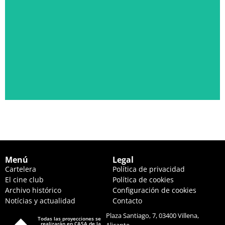
PÁLIDA LUZ EN LAS COLINAS
JUEVES 20 DE AGOSTO, 22:30 HS. Y VIERNES 21, 20:00 HS.
Ver descripción
Menú
Legal
Cartelera
Política de privacidad
El cine club
Política de cookies
Archivo histórico
Configuración de cookies
Notícias y actualidad
Contacto
Plaza Santiago, 7, 03400 Villena,
Todas las proyecciones se
realizarán en CASA de la
Alicante