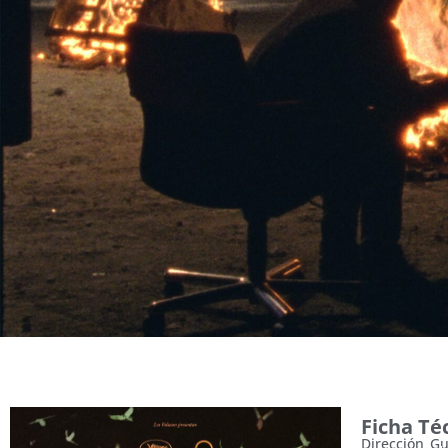
Ficha Té
Dirección
Gu