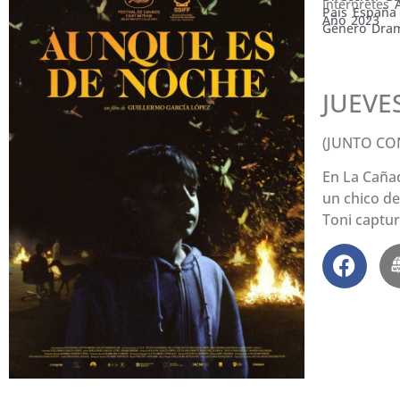
Intérpretes
País
España
Año
2023
Género
Dra
JUEVES
(JUNTO CO
En La Cañad
un chico de
Toni captur