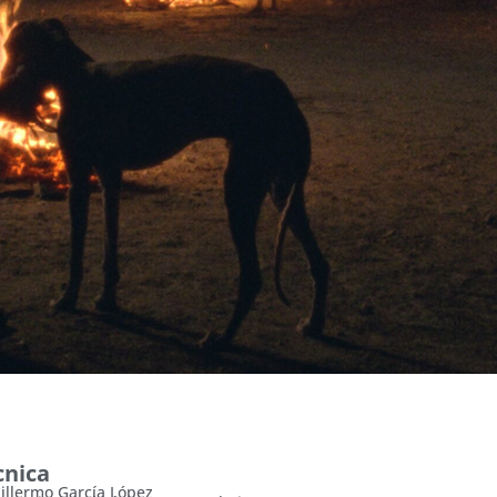
cnica
illermo García López