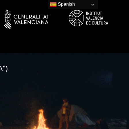
Spanish
A")