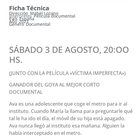
Ficha Técnica
Dirección
Mabel Lozano
Intérpretes
Película documental
País
España
Año
2023
Género
Documental
SÁBADO 3 DE AGOSTO, 20:OO
HS.
(JUNTO CON LA PELÍCULA «VÍCTIMA IMPERFECTA»)
GANADOR DEL GOYA AL MEJOR CORTO
DOCUMENTAL
Ava es una adolescente que coge el metro para ir al
instituto. Cuando María la llama para preguntarle qué
tal le ha ido el día, el móvil de su hija está apagado.
Ava nunca llegó al instituto esa mañana. Alguien la
había interceptado en el metro.