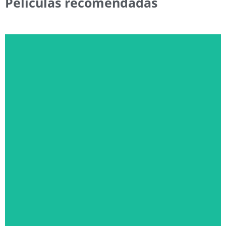
Películas recomendadas
EL DÍA DE LA REVELACIÓN
SÁBADO 22 DE AGOSTO, 22:30 HS. Y DOMINGO 23, 20:00
HS.