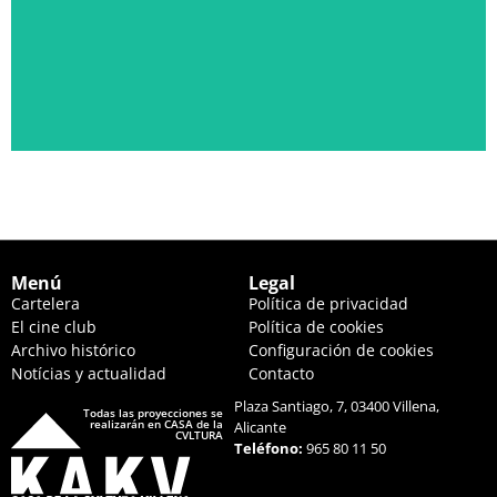
JUEVES 20 DE AGOSTO, 22:30 HS. Y VIERNES 21, 20:00 HS.
Ver descripción
Menú
Legal
Cartelera
Política de privacidad
El cine club
Política de cookies
Archivo histórico
Configuración de cookies
Notícias y actualidad
Contacto
Plaza Santiago, 7, 03400 Villena,
Todas las proyecciones se
realizarán en CASA de la
Alicante
CVLTURA
Teléfono:
965 80 11 50