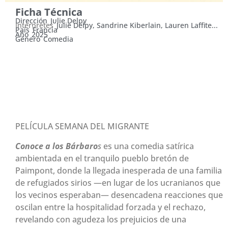
Ficha Técnica
Dirección
Julie Delpy
Intérpretes
Julie Delpy, Sandrine Kiberlain, Lauren Laffite...
País
Francia
Año
2025
Género
Comedia
MIÉRCOLES 17 DE JUNIO,
19:30 HS.
PELÍCULA SEMANA DEL MIGRANTE
Conoce a los Bárbaro
s
es una comedia satírica
ambientada en el tranquilo pueblo bretón de
Paimpont, donde la llegada inesperada de una familia
de refugiados sirios —en lugar de los ucranianos que
los vecinos esperaban— desencadena reacciones que
oscilan entre la hospitalidad forzada y el rechazo,
revelando con agudeza los prejuicios de una