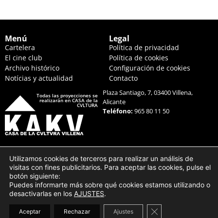
Menú
Legal
Cartelera
Política de privacidad
El cine club
Política de cookies
Archivo histórico
Configuración de cookies
Notícias y actualidad
Contacto
Plaza Santiago, 7, 03400 Villena,
Todas las proyecciones se
realizarán en CASA de la
Alicante
CVLTURA
Teléfono:
965 80 11 50
Utilizamos cookies de terceros para realizar un análisis de
visitas con fines publicitarios. Para aceptar las cookies, pulse el
botón siguiente:
Puedes informarte más sobre qué cookies estamos utilizando o
desactivarlas en los
AJUSTES
.
Cerrar el banner d
Desarrollo y hosting web Impulso Cooperativo
Aceptar
Rechazar
Ajustes
Todos los derechos reservados |