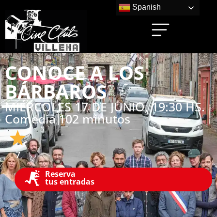
Spanish
CONOCE A LOS
BÁRBAROS
MIÉRCOLES 17 DE JUNIO, 19:30 HS.
Comedia
102 minutos
7
Reserva
tus entradas