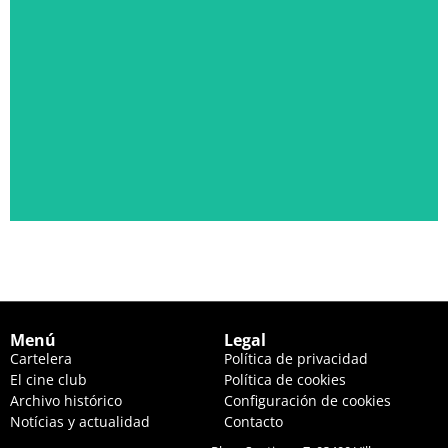
PÁLIDA LUZ EN LAS COLINAS
JUEVES 20 DE AGOSTO, 22:30 HS. Y VIERNES 21, 20:00 HS.
Ver descripción
Menú
Legal
Cartelera
Política de privacidad
El cine club
Política de cookies
Archivo histórico
Configuración de cookies
Notícias y actualidad
Contacto