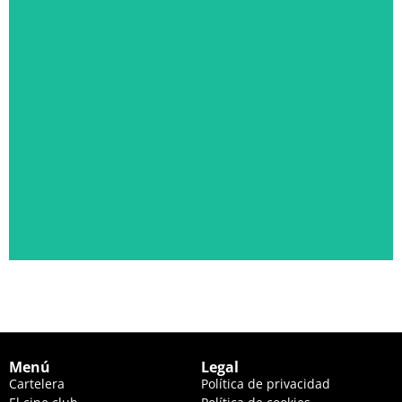
PÁLIDA LUZ EN LAS COLINAS
JUEVES 20 DE AGOSTO, 22:30 HS. Y VIERNES 21, 20:00 HS.
Ver descripción
Menú
Legal
Cartelera
Política de privacidad