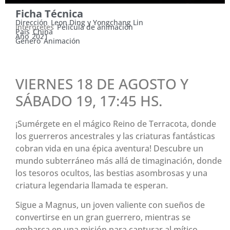
Ficha Técnica
Dirección
Leon Ding y Yongchang Lin
Intérpretes
Película de animación
País
China
Año
2021
Género
Animación
VIERNES 18 DE AGOSTO Y
SÁBADO 19, 17:45 HS.
¡Sumérgete en el mágico Reino de Terracota, donde
los guerreros ancestrales y las criaturas fantásticas
cobran vida en una épica aventura! Descubre un
mundo subterráneo más allá de timaginación, donde
los tesoros ocultos, las bestias asombrosas y una
criatura legendaria llamada te esperan.
Sigue a Magnus, un joven valiente con sueños de
convertirse en un gran guerrero, mientras se
embarca en una misión para capturar al mítico