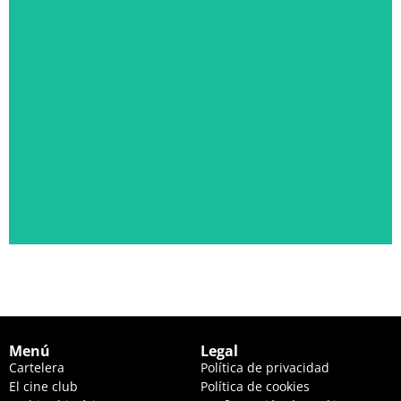
PÁLIDA LUZ EN LAS COLINAS
JUEVES 20 DE AGOSTO, 22:30 HS. Y VIERNES 21, 20:00 HS.
Ver descripción
Menú
Legal
Cartelera
Política de privacidad
El cine club
Política de cookies