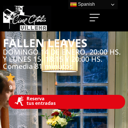
Spanish
FALLEN LEAVES
DOMINGO 14 DE ENERO, 20:00 HS.
Y LUNES 15, 18:15 Y 20:00 HS.
Comedia
81 minutos
9
Reserva
tus entradas