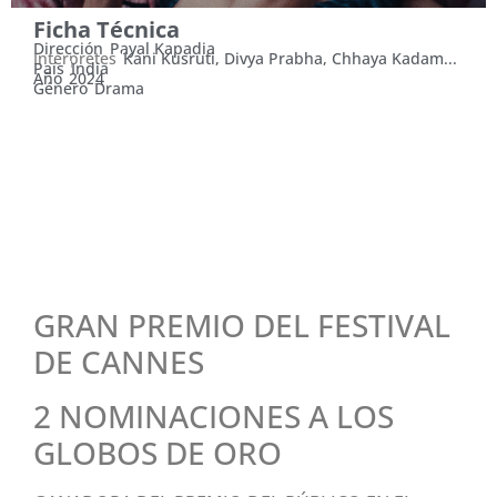
Ficha Técnica
Dirección
Payal Kapadia
Intérpretes
Kani Kusruti, Divya Prabha, Chhaya Kadam...
País
India
Año
2024
Género
Drama
DOMINGO 9 DE MARZO,
20:00 HS. Y LUNES 10,
20:00 HS.
GRAN PREMIO DEL FESTIVAL
DE CANNES
2 NOMINACIONES A LOS
GLOBOS DE ORO