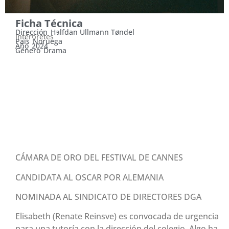
Ficha Técnica
Dirección
Halfdan Ullmann Tøndel
Intérpretes
País
Noruega
Año
2024
Género
Drama
MIÉRCOLES 30 DE ABRIL,
18:00 HS. Y JUEVES 1 DE
MAYO, 17:00 HS.
CÁMARA DE ORO DEL FESTIVAL DE CANNES
CANDIDATA AL OSCAR POR ALEMANIA
NOMINADA AL SINDICATO DE DIRECTORES DGA
Elisabeth (Renate Reinsve) es convocada de urgencia
para una tutoría con la dirección del colegio. Algo ha