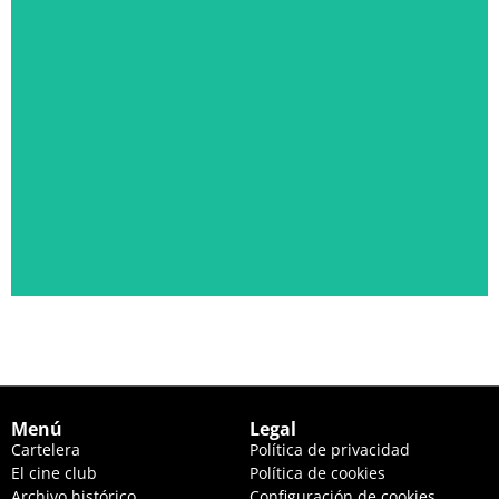
PÁLIDA LUZ EN LAS COLINAS
JUEVES 20 DE AGOSTO, 22:30 HS. Y VIERNES 21, 20:00 HS.
Ver descripción
Menú
Legal
Cartelera
Política de privacidad
El cine club
Política de cookies
Archivo histórico
Configuración de cookies