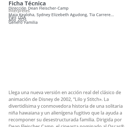
Ficha Técnica
Dirección
Dean Fleischer-Camp
Intérpretes
Maia Kealoha, Sydney Elizebeth Agudong, Tia Carrere...
País
USA
Año
2025
Género
Familia
MIÉRCOLES 13 DE
AGOSTO, 17:45 HS. JUEVES
14, VIERNES 15 Y SÁBADO
16, 17:45 HS.
Llega una nueva versión en acción real del clásico de
animación de Disney de 2002, “Lilo y Stitch». La
divertidísima y conmovedora historia de una solitaria
niña hawaiana y un alienígena fugitivo que la ayuda a
recomponer su desestructurada familia. Dirigida por
Dean Fleischer Camp, el cineasta nominado al Oscar®