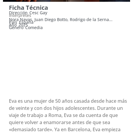
Ficha Técnica
Dirección
Cesc Gay
Intérpretes
Nora Navas, Juan Diego Botto, Rodrigo de la Serna...
País
España
Año
2025
Género
Comedia
JUEVES 9 DE OCTUBRE,
17:00 HS. VIERNES 10,
18:30 HS. Y SÁBADO 11,
20:30 HS.
Eva es una mujer de 50 años casada desde hace más
de veinte y con dos hijos adolescentes. Durante un
viaje de trabajo a Roma, Eva se da cuenta de que
quiere volver a enamorarse antes de que sea
«demasiado tarde». Ya en Barcelona, Eva empieza