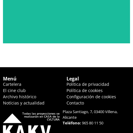
PÁLIDA LUZ EN LAS COLINAS
JUEVES 20 DE AGOSTO, 22:30 HS. Y VIERNES 21, 20:00 HS.
Ver descripción
Menú
Legal
Cartelera
Política de privacidad
El cine club
Política de cookies
Archivo histórico
Configuración de cookies
Notícias y actualidad
Contacto
Plaza Santiago, 7, 03400 Villena,
Todas las proyecciones se
realizarán en CASA de la
Alicante
CVLTURA
Teléfono:
965 80 11 50