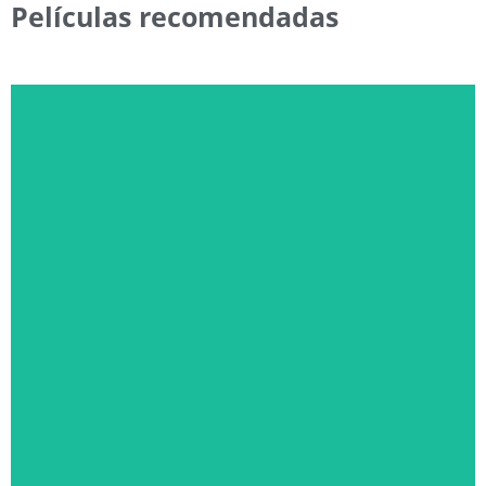
Películas recomendadas
EL DÍA DE LA REVELACIÓN
SÁBADO 22 DE AGOSTO, 22:30 HS. Y DOMINGO 23, 20:00
HS.