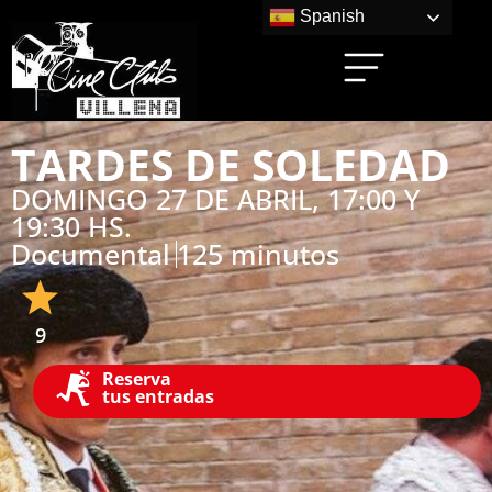
Spanish
TARDES DE SOLEDAD
DOMINGO 27 DE ABRIL, 17:00 Y
19:30 HS.
Documental
125 minutos
9
Reserva
tus entradas