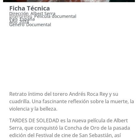
Ficha Técnica
Dirección
Albert Serra
Intérpretes
Película documental
País
España
Año
2024
Género
Documental
DOMINGO 27 DE ABRIL,
17:00 Y 19:30 HS.
CONCHA DE ORO DEL FESTIVAL DE SAN SEBASTIÁN
Retrato íntimo del torero Andrés Roca Rey y su
cuadrilla. Una fascinante reflexión sobre la muerte, la
violencia y la belleza.
TARDES DE SOLEDAD es la nueva película de Albert
Serra, que conquistó la Concha de Oro de la pasada
edición del Festival de cine de San Sebastián, así