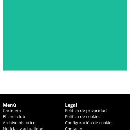
PÁLIDA LUZ EN LAS COLINAS
JUEVES 20 DE AGOSTO, 22:30 HS. Y VIERNES 21, 20:00 HS.
Ver descripción
Menú
Legal
Cartelera
Política de privacidad
El cine club
Política de cookies
Archivo histórico
Configuración de cookies
Notícias y actualidad
Contacto