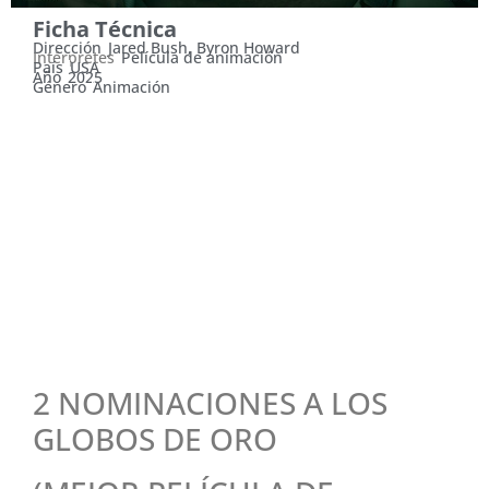
Ficha Técnica
Dirección
Jared Bush, Byron Howard
Intérpretes
Película de animación
País
USA
Año
2025
Género
Animación
MARTES 30 DE DICIEMBRE,
16:15 HS. JUEVES 1 DE
ENERO, 16:45 Y 18:30 HS.
VIERNES 2 Y SÁBADO 3,
16:30 HS.
2 NOMINACIONES A LOS
GLOBOS DE ORO